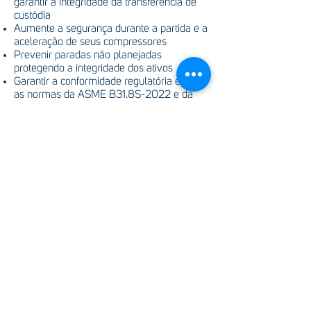
garantir a integridade da transferência de
custódia
Aumente a segurança durante a partida e a
aceleração de seus compressores
Prevenir paradas não planejadas
protegendo a integridade dos ativos
Garantir a conformidade regulatória e com
as normas da ASME B31.8S-2022 e da
CFR Parte 192.
Aproveite insights preditivos com
diagnósticos de IA – Análises avançadas e
correlação de dados visuais permitem
planejamento proativo de manutenção.
Catálogo
LineVu - Introdução geral ao produto
LineVu Discovery - Folha de dados
LineVu - Folha de dados
LineVu - Dados Técnicos