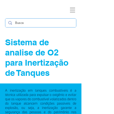
Sistema de
analise de O2
para Inertização
de Tanques
A inertização em tanques combustíveis é a
técnica utilizada para expulsar o oxigênio e evitar
que os vapores do combustível volatizados dentro
do tanque alcancem condições passíveis de
explosão, ou seja, a inertização garante a
segurança das pessoas e do patrimônio nos