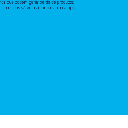
nos que podem gerar perda de produtos;
o status das válvulas manuais em campo.
anal de denúncias
Telefone