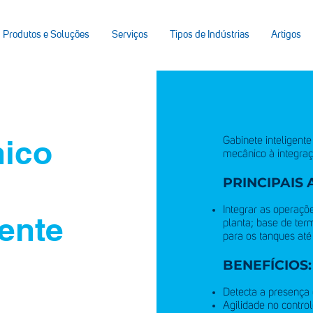
Produtos e Soluções
Serviços
Tipos de Indústrias
Artigos
nico
Gabinete inteligent
mecânico à integra
PRINCIPAIS 
Integrar as operaç
gente
planta; base de ter
para os tanques até
BENEFÍCIOS:
Detecta a presença 
Agilidade no control