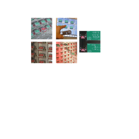
Para orçamento,
Para ped