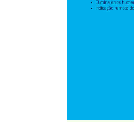
Elimina erros huma
Indicação remota d
idos em
C