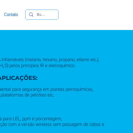
Contato
inflamáveis (metano, hexano, propano, etileno etc.),
 H₂S) pelos princípios IR e eletroquímico.
APLICAÇÕES:
ental para segurança em plantas petroquímicas,
, plataformas de petróleo etc.
is para LEL, ppm e porcentagem;
ação com a versão wireless sem passagem de cabos e