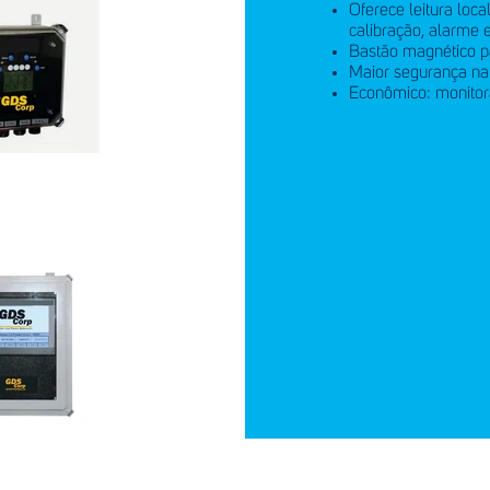
Oferece leitura loc
calibração, alarme e
Bastão magnético pa
Maior segurança na 
Econômico: monitor
idos em
C