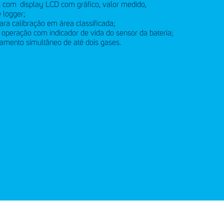
al com display LCD com gráfico, valor medido,
 logger;
ra calibração em área classificada;
operação com indicador de vida do sensor da bateria;
amento simultâneo de até dois gases.
anal de denúncias
Telefone