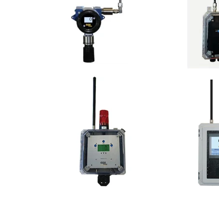
Para orçamento,
Para ped