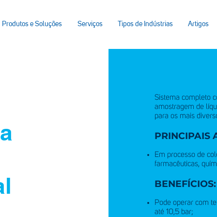
Produtos e Soluções
Serviços
Tipos de Indústrias
Artigos
Sistema completo c
amostragem de líqu
para os mais diverso
ra
PRINCIPAIS 
Em processo de cole
farmacêuticas, quím
al
BENEFÍCIOS:
Pode operar com te
até 10,5 bar;