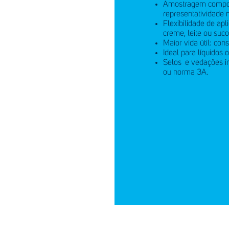
Amostragem compost
representatividade n
Flexibilidade de ap
creme, leite ou suco
Maior vida útil: con
Ideal para líquidos
Selos e vedações i
ou norma 3A.
idos em
C