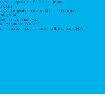
a com captura de até 14 cc permite maior
a coleta;
licação com produtos de viscosidade média, como
 de laranja;
struído em aço inoxidável;
 ou lamas de até 1.000 CP;
nternas apropriados para uso alimentício conforme FDA
anal de denúncias
Telefone