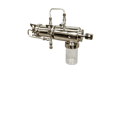
Para orçamento,
Para ped