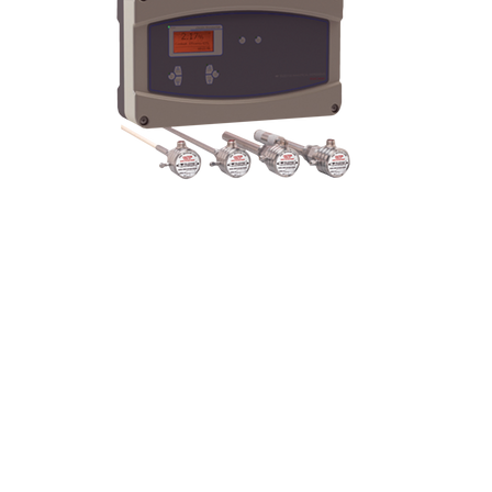
Para orçamento,
Para ped