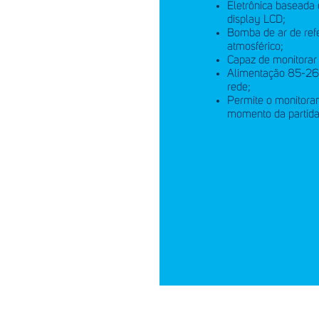
Eletrônica baseada
display LCD;
Bomba de ar de refer
atmosférico;
Capaz de monitorar
Alimentação 85-265
rede;
Permite o monitora
momento da partida
idos em
C