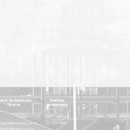
anal de denúncias
Telefone
Aselco
para
contato
lherme@novaretti.com.br
(11) 3017.3131
marcio@aselco.com.br