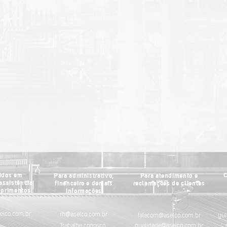
idos em
C
Para administrativo,
Para atendimento e
assistência
financeiro e demais
reclamações de clientes
uprimentos
informações
elco.com.br
rh@aselco.com.br
falecom@aselco.com.br
gui
Trabalhe conosco
qualidade@aselco.com.br