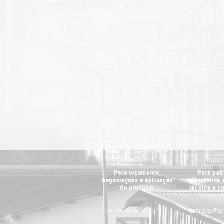
Para orçamento,
Para ped
negociações e aplicação
andamento, 
de produtos
técnica e s
vendas@aselco.com.br
contratos@as