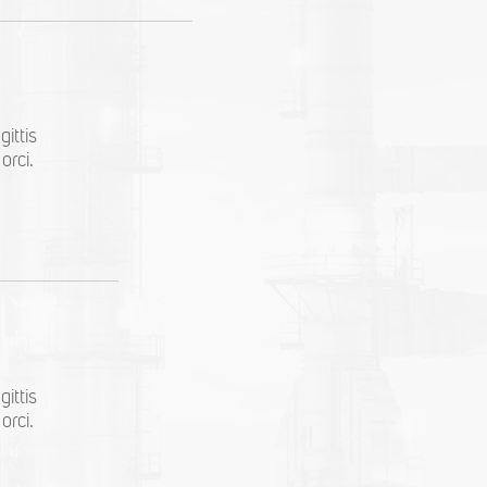
ittis
orci.
ittis
orci.