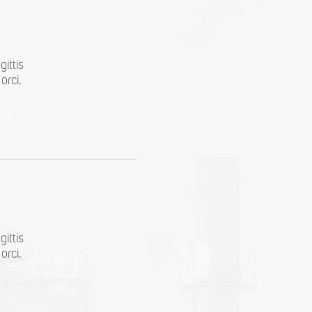
ittis
orci.
ittis
orci.