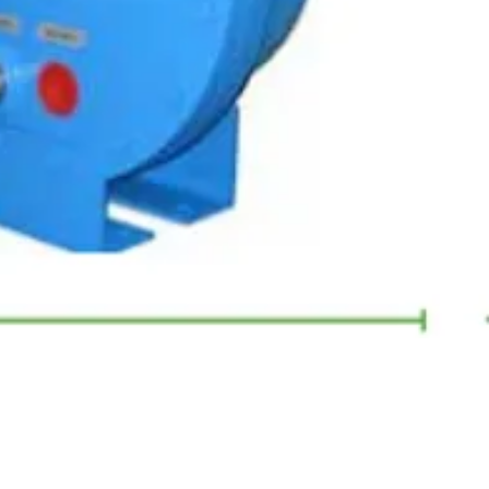
anal de denúncias
Telefone
Aselco
para
contato
lherme@novaretti.com.br
(11) 3017.3131