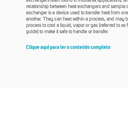
exchangers often found in industrial applications, a
relationship between heat exchangers and sample c
exchanger is a device used to transfer heat from o
another. They can heat within a process, and may b
process to cool a liquid, vapor or gas (referred to as f
guide) to make it safe to handle or transfer.
Clique aqui para ler o conteúdo completo
Para orçamento,
Para ped
negociações e aplicação
andamento, 
de produtos
técnica e s
vendas@aselco.com.br
contratos@as