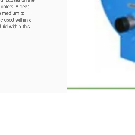
nd focuses on the
oolers. A heat
ne medium to
e used within a
luid within this
idos em
C
Para administrativo,
Para atendimento e
assistência
financeiro e demais
reclamações de clientes
uprimentos
informações
elco.com.br
rh@aselco.com.br
falecom@aselco.com.br
gui